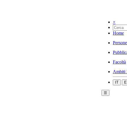
×
Home
Persone
Pubblic
Facoltà
Ambiti 
IT
E
☰