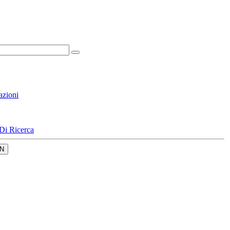
azioni
Di Ricerca
N