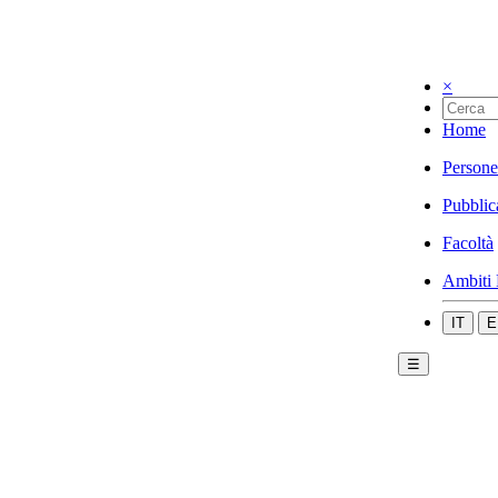
×
Home
Persone
Pubblic
Facoltà
Ambiti 
IT
E
☰