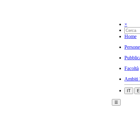
×
Home
Persone
Pubblic
Facoltà
Ambiti 
IT
E
☰