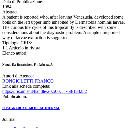
Data di Pubblicazione:
1984
Abstract:
A patient is reported who, after leaving Venezuela, developed some
boils on the left upper limb inhabited by Dermatobia hominis larvae.
The curious life-cycle of this tropical fly is described with some
considerations about the diagnostic problem. A simple unreported
way of larvae extraction is suggested.
Tipologia CRIS:
1.1 Articolo in rivista
Elenco autori:
Nunzi, E.; Rongioletti, F.; Rebora, A.
Autori di Ateneo:
RONGIOLETTI FRANCO
Link alla scheda completa:
https://iris.unisr.it/handle/20.500.11768/133252
Pubblicato in:
POSTGRADUATE MEDICAL JOURNAL
Journal