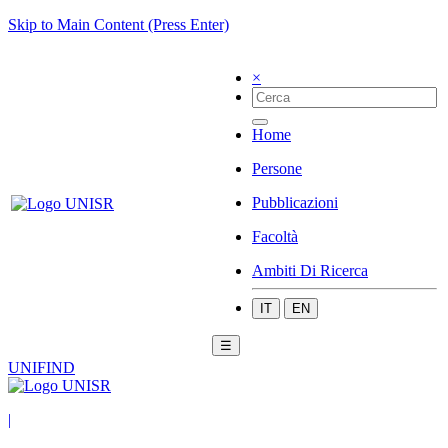
Skip to Main Content (Press Enter)
×
Home
Persone
Pubblicazioni
Facoltà
Ambiti Di Ricerca
IT
EN
☰
UNIFIND
|