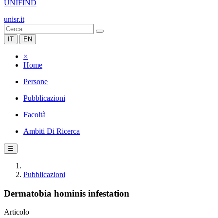
UNIFIND
unisr.it
IT
EN
×
Home
Persone
Pubblicazioni
Facoltà
Ambiti Di Ricerca
☰
Pubblicazioni
Dermatobia hominis infestation
Articolo