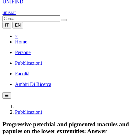
UNIFIND
unisr.it
IT
EN
×
Home
Persone
Pubblicazioni
Facoltà
Ambiti Di Ricerca
☰
Pubblicazioni
Progressive petechial and pigmented macules and
papules on the lower extremities: Answer