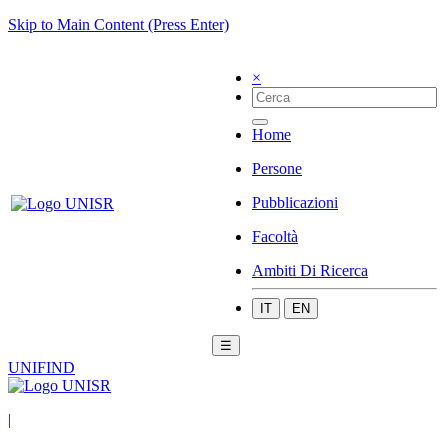
Skip to Main Content (Press Enter)
×
Home
Persone
Pubblicazioni
Facoltà
Ambiti Di Ricerca
IT
EN
☰
UNIFIND
|