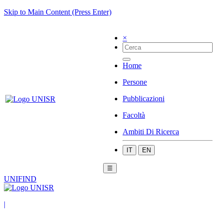
Skip to Main Content (Press Enter)
×
Home
Persone
Pubblicazioni
Facoltà
Ambiti Di Ricerca
IT
EN
☰
UNIFIND
|