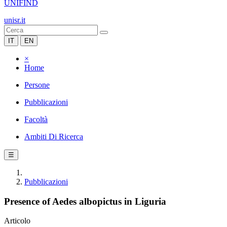
UNIFIND
unisr.it
IT
EN
×
Home
Persone
Pubblicazioni
Facoltà
Ambiti Di Ricerca
☰
Pubblicazioni
Presence of Aedes albopictus in Liguria
Articolo