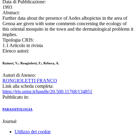
Data di Pubblicazione:
1993
Abstract:
Further data about the presence of Aedes albopictus in the area of
Genoa are given with some comments concerning the ecology of
this oriental mosquito in the town and the dermatological problems it
implies.
Tipologia CRIS:
1.1 Articolo in rivista
Elenco autori:
Raineri, V.; Rongioletti, F.; Rebora, A.
Autori di Ateneo:
RONGIOLETTI FRANCO
Link alla scheda completa:
https://iris.unisr.it/handle/20.500.11768/134851
Pubblicato in:
PARASSITOLOGIA
Journal
Utilizzo dei cookie