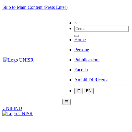
Skip to Main Content (Press Enter)
×
Home
Persone
Pubblicazioni
Facoltà
Ambiti Di Ricerca
IT
EN
☰
UNIFIND
|