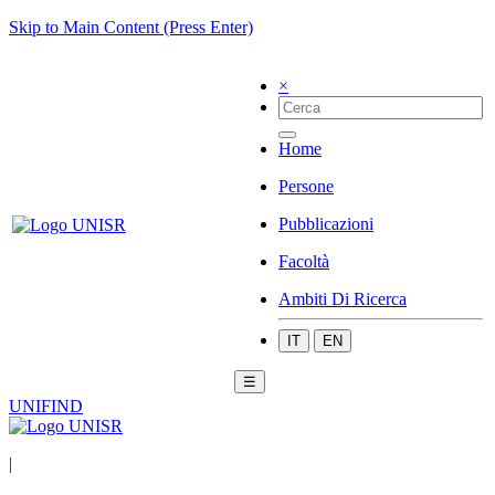
Skip to Main Content (Press Enter)
×
Home
Persone
Pubblicazioni
Facoltà
Ambiti Di Ricerca
IT
EN
☰
UNIFIND
|