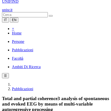
UNIFIND
unisr.it
IT
EN
×
Home
Persone
Pubblicazioni
Facoltà
Ambiti Di Ricerca
☰
Pubblicazioni
Total and partial coherence3 analysis of spontaneous
and evoked EEG by means of multi-variable
autoregressive processing