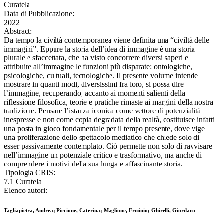
Curatela
Data di Pubblicazione:
2022
Abstract:
Da tempo la civiltà contemporanea viene definita una “civiltà delle
immagini”. Eppure la storia dell’idea di immagine è una storia
plurale e sfaccettata, che ha visto concorrere diversi saperi e
attribuire all’immagine le funzioni più disparate: ontologiche,
psicologiche, cultuali, tecnologiche. Il presente volume intende
mostrare in quanti modi, diversissimi fra loro, si possa dire
l’immagine, recuperando, accanto ai momenti salienti della
riflessione filosofica, teorie e pratiche rimaste ai margini della nostra
tradizione. Pensare l’istanza iconica come vettore di potenzialità
inespresse e non come copia degradata della realtà, costituisce infatti
una posta in gioco fondamentale per il tempo presente, dove vige
una proliferazione dello spettacolo mediatico che chiede solo di
esser passivamente contemplato. Ciò permette non solo di ravvisare
nell’immagine un potenziale critico e trasformativo, ma anche di
comprendere i motivi della sua lunga e affascinante storia.
Tipologia CRIS:
7.1 Curatela
Elenco autori:
Tagliapietra, Andrea; Piccione, Caterina; Maglione, Erminio; Ghirelli, Giordano