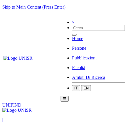
Skip to Main Content (Press Enter)
×
Home
Persone
Pubblicazioni
Facoltà
Ambiti Di Ricerca
IT
EN
☰
UNIFIND
|