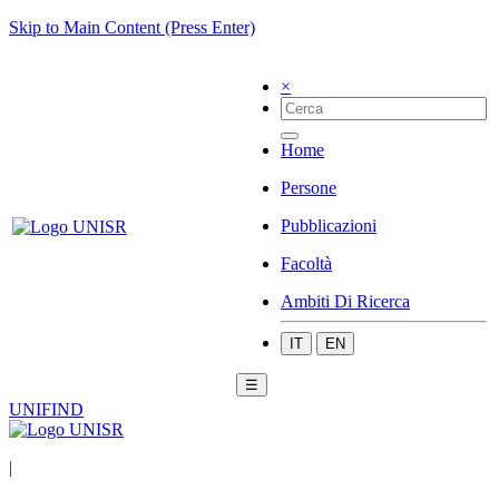
Skip to Main Content (Press Enter)
×
Home
Persone
Pubblicazioni
Facoltà
Ambiti Di Ricerca
IT
EN
☰
UNIFIND
|