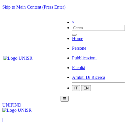
Skip to Main Content (Press Enter)
×
Home
Persone
Pubblicazioni
Facoltà
Ambiti Di Ricerca
IT
EN
☰
UNIFIND
|