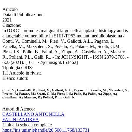
Articolo
Data di Pubblicazione:
2021
Citazione:
mTORC1 promotes malignant large cell/ anaplastic histology and is
a targetable vulnerability in SHH-TP53 mutant medulloblastoma /
Conti, V., Cominelli, M., Pieri, V., Gallotti, A.L., Pagano, I.,
Zanella, M., Mazzoleni, S., Pivetta, F., Patane, M., Scotti, G.M.,
Piras, I.S., Pollo, B., Falini, A., Zippo, A., Castellano, A., Maestro,
R., Poliani, P.L., Galli, R.. - In: JCI INSIGHT. - ISSN 2379-3708. -
6:23(2021). [10.1172/jci.insight.153462]
Tipologia CRIS:
1.1 Articolo in rivista
Elenco autori:
Conti, V.; Cominelli, M.; Pieri, V.; Gallotti, A. L.; Pagano, I.; Zanella, M.; Mazzoleni, S.;
Pivetta, F.; Patane, M.; Scotti, G. M.; Piras, I. S.; Pollo, B.; Falini, A.; Zippo, A.;
Castellano, A.; Maestro, R.; Poliani, P. L.; Galli, R.
Autori di Ateneo:
CASTELLANO ANTONELLA
FALINI ANDREA
Link alla scheda completa:
https://iris.unisr.it/handle/20.500.11768/133731