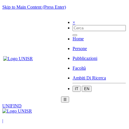
Skip to Main Content (Press Enter)
×
Home
Persone
Pubblicazioni
Facoltà
Ambiti Di Ricerca
IT
EN
☰
UNIFIND
|