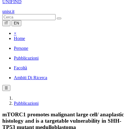
UNIFIND
unisr.it
IT
EN
×
Home
Persone
Pubblicazioni
Facoltà
Ambiti Di Ricerca
☰
Pubblicazioni
mTORC1 promotes malignant large cell/ anaplastic
histology and is a targetable vulnerability in SHH-
TP53 mutant medulloblastoma