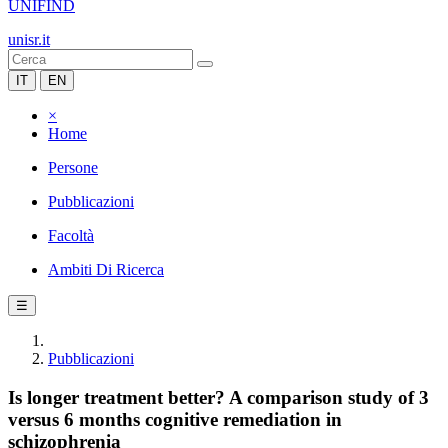
UNIFIND
unisr.it
IT
EN
×
Home
Persone
Pubblicazioni
Facoltà
Ambiti Di Ricerca
☰
Pubblicazioni
Is longer treatment better? A comparison study of 3
versus 6 months cognitive remediation in
schizophrenia