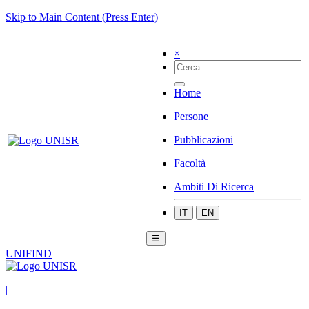
Skip to Main Content (Press Enter)
×
Home
Persone
Pubblicazioni
Facoltà
Ambiti Di Ricerca
IT
EN
☰
UNIFIND
|