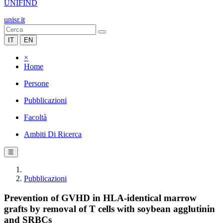
UNIFIND
unisr.it
IT
EN
×
Home
Persone
Pubblicazioni
Facoltà
Ambiti Di Ricerca
☰
Pubblicazioni
Prevention of GVHD in HLA-identical marrow
grafts by removal of T cells with soybean agglutinin
and SRBCs