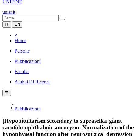
UNIFIND
unisr.it
IT
EN
×
Home
Persone
Pubblicazioni
Facoltà
Ambiti Di Ricerca
☰
Pubblicazioni
[Hypopituitarism secondary to suprasellar giant
carotido-ophthalmic aneurysm. Normalization of the
hypophyseal function after neurosurgical depression