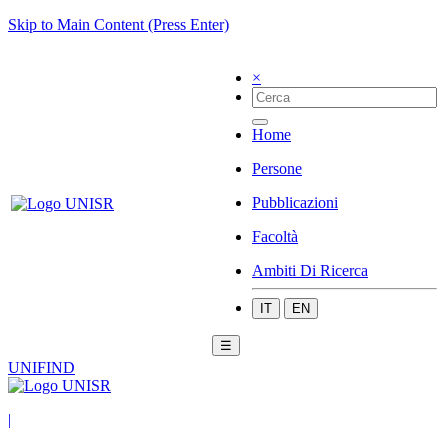
Skip to Main Content (Press Enter)
×
Home
Persone
Pubblicazioni
Facoltà
Ambiti Di Ricerca
IT
EN
☰
UNIFIND
|