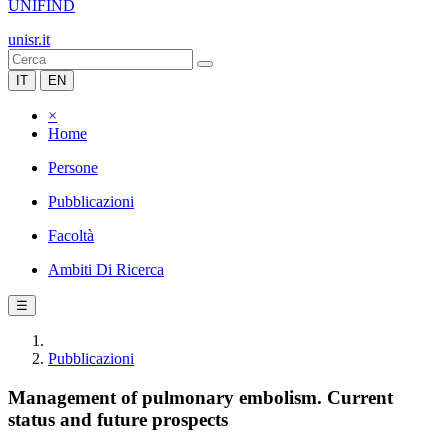
UNIFIND
unisr.it
IT
EN
×
Home
Persone
Pubblicazioni
Facoltà
Ambiti Di Ricerca
☰
Pubblicazioni
Management of pulmonary embolism. Current
status and future prospects