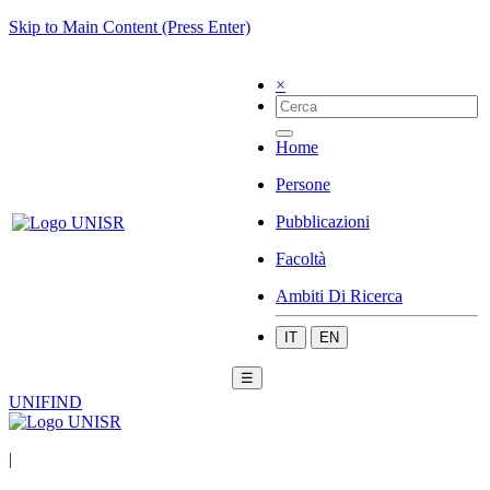
Skip to Main Content (Press Enter)
×
Home
Persone
Pubblicazioni
Facoltà
Ambiti Di Ricerca
IT
EN
☰
UNIFIND
|