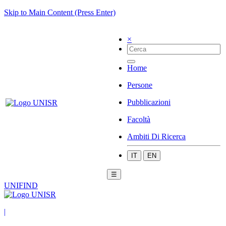
Skip to Main Content (Press Enter)
×
Home
Persone
Pubblicazioni
Facoltà
Ambiti Di Ricerca
IT
EN
☰
UNIFIND
|