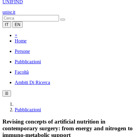
UNIFIND
unisr.it
IT
EN
×
Home
Persone
Pubblicazioni
Facoltà
Ambiti Di Ricerca
☰
Pubblicazioni
Revising concepts of artificial nutrition in
contemporary surgery: from energy and nitrogen to
immuno-metabolic support