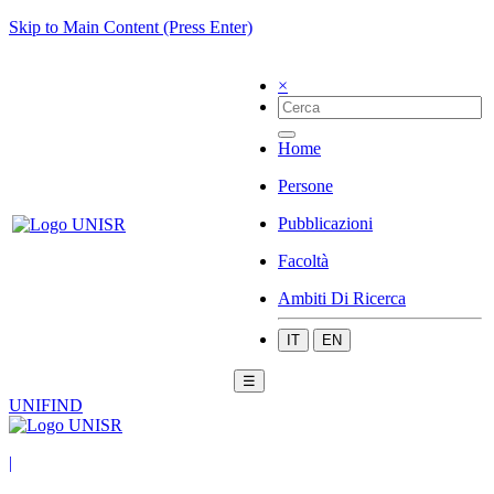
Skip to Main Content (Press Enter)
×
Home
Persone
Pubblicazioni
Facoltà
Ambiti Di Ricerca
IT
EN
☰
UNIFIND
|