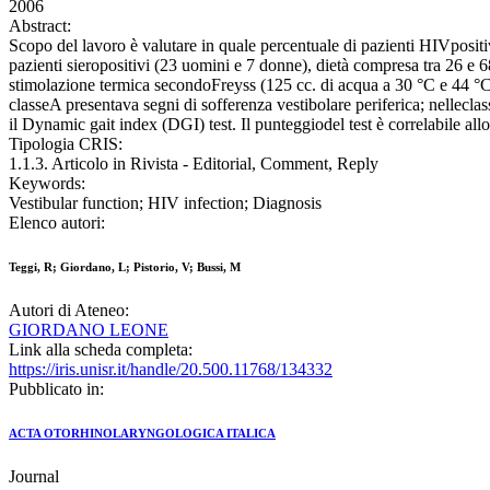
2006
Abstract:
Scopo del lavoro è valutare in quale percentuale di pazienti HIVpositiv
pazienti sieropositivi (23 uomini e 7 donne), dietà compresa tra 26 e
stimolazione termica secondoFreyss (125 cc. di acqua a 30 °C e 44 °C i
classeA presentava segni di sofferenza vestibolare periferica; nelleclas
il Dynamic gait index (DGI) test. Il punteggiodel test è correlabile all
Tipologia CRIS:
1.1.3. Articolo in Rivista - Editorial, Comment, Reply
Keywords:
Vestibular function; HIV infection; Diagnosis
Elenco autori:
Teggi, R; Giordano, L; Pistorio, V; Bussi, M
Autori di Ateneo:
GIORDANO LEONE
Link alla scheda completa:
https://iris.unisr.it/handle/20.500.11768/134332
Pubblicato in:
ACTA OTORHINOLARYNGOLOGICA ITALICA
Journal