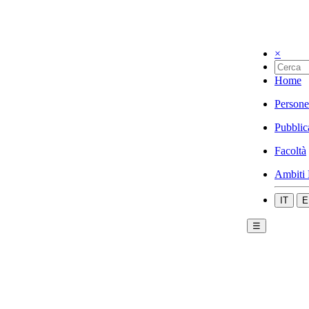
×
Home
Persone
Pubblic
Facoltà
Ambiti 
IT
E
☰