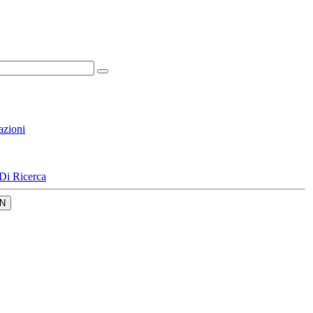
azioni
Di Ricerca
N