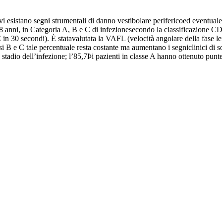
i esistano segni strumentali di danno vestibolare perifericoed eventuale
 68 anni, in Categoria A, B e C di infezionesecondo la classificazione C
n 30 secondi). È statavalutata la VAFL (velocità angolare della fase len
si B e C tale percentuale resta costante ma aumentano i segniclinici di so
o stadio dell’infezione; l’85,7Þi pazienti in classe A hanno ottenuto punt