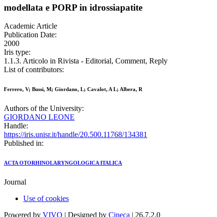
modellata e PORP in idrossiapatite
Academic Article
Publication Date:
2000
Iris type:
1.1.3. Articolo in Rivista - Editorial, Comment, Reply
List of contributors:
Ferrero, V; Bussi, M; Giordano, L; Cavalot, A L; Albera, R
Authors of the University:
GIORDANO LEONE
Handle:
https://iris.unisr.it/handle/20.500.11768/134381
Published in:
ACTA OTORHINOLARYNGOLOGICA ITALICA
Journal
Use of cookies
Powered by
VIVO
| Designed by
Cineca
| 26.7.2.0