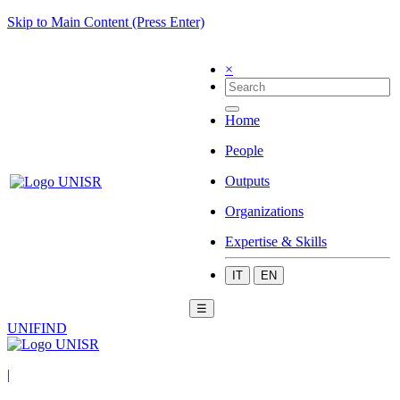
Skip to Main Content (Press Enter)
×
Home
People
Outputs
Organizations
Expertise & Skills
IT
EN
☰
UNIFIND
|