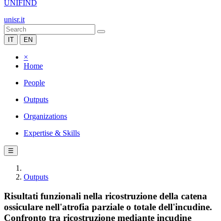
UNIFIND
unisr.it
IT
EN
×
Home
People
Outputs
Organizations
Expertise & Skills
☰
Outputs
Risultati funzionali nella ricostruzione della catena
ossiculare nell'atrofia parziale o totale dell'incudine.
Confronto tra ricostruzione mediante incudine