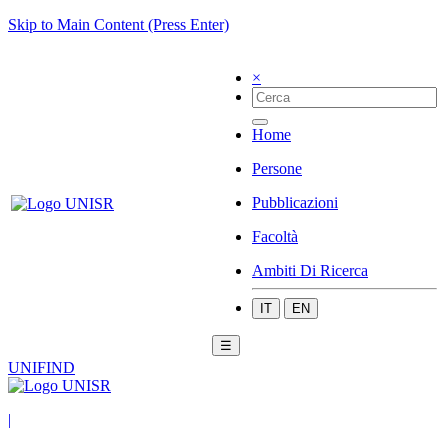
Skip to Main Content (Press Enter)
×
Home
Persone
Pubblicazioni
Facoltà
Ambiti Di Ricerca
IT
EN
☰
UNIFIND
|