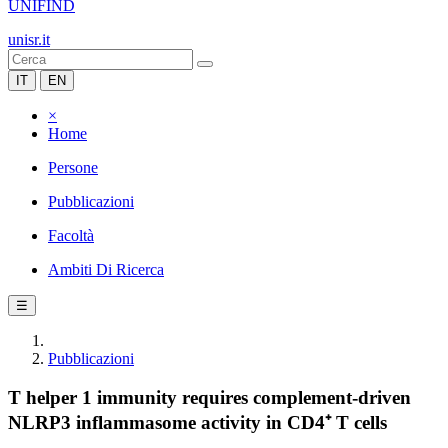
UNIFIND
unisr.it
IT
EN
×
Home
Persone
Pubblicazioni
Facoltà
Ambiti Di Ricerca
☰
Pubblicazioni
T helper 1 immunity requires complement-driven
NLRP3 inflammasome activity in CD4⁺ T cells