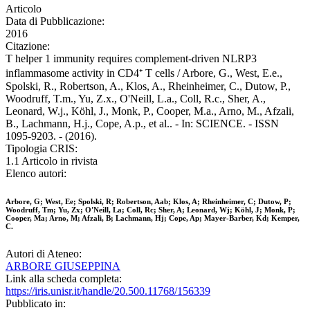
Articolo
Data di Pubblicazione:
2016
Citazione:
T helper 1 immunity requires complement-driven NLRP3
inflammasome activity in CD4⁺ T cells / Arbore, G., West, E.e.,
Spolski, R., Robertson, A., Klos, A., Rheinheimer, C., Dutow, P.,
Woodruff, T.m., Yu, Z.x., O'Neill, L.a., Coll, R.c., Sher, A.,
Leonard, W.j., Köhl, J., Monk, P., Cooper, M.a., Arno, M., Afzali,
B., Lachmann, H.j., Cope, A.p., et al.. - In: SCIENCE. - ISSN
1095-9203. - (2016).
Tipologia CRIS:
1.1 Articolo in rivista
Elenco autori:
Arbore, G; West, Ee; Spolski, R; Robertson, Aab; Klos, A; Rheinheimer, C; Dutow, P;
Woodruff, Tm; Yu, Zx; O'Neill, La; Coll, Rc; Sher, A; Leonard, Wj; Köhl, J; Monk, P;
Cooper, Ma; Arno, M; Afzali, B; Lachmann, Hj; Cope, Ap; Mayer-Barber, Kd; Kemper,
C.
Autori di Ateneo:
ARBORE GIUSEPPINA
Link alla scheda completa:
https://iris.unisr.it/handle/20.500.11768/156339
Pubblicato in: