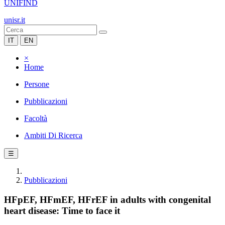
UNIFIND
unisr.it
IT
EN
×
Home
Persone
Pubblicazioni
Facoltà
Ambiti Di Ricerca
☰
Pubblicazioni
HFpEF, HFmEF, HFrEF in adults with congenital
heart disease: Time to face it