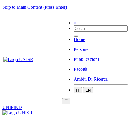
Skip to Main Content (Press Enter)
×
Home
Persone
Pubblicazioni
Facoltà
Ambiti Di Ricerca
IT
EN
☰
UNIFIND
|