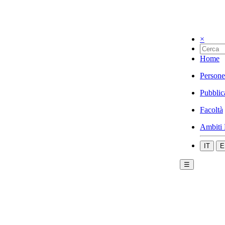
×
Home
Persone
Pubblic
Facoltà
Ambiti 
IT
E
☰