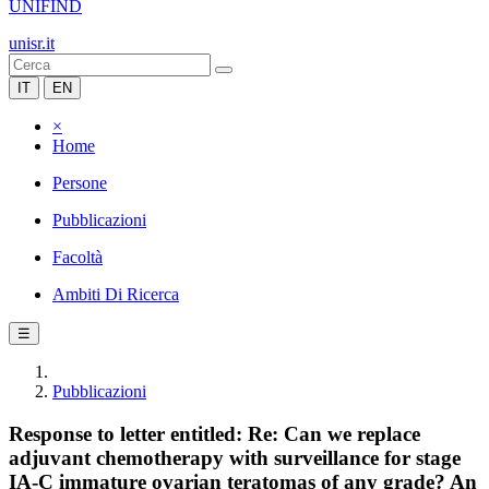
UNIFIND
unisr.it
IT
EN
×
Home
Persone
Pubblicazioni
Facoltà
Ambiti Di Ricerca
☰
Pubblicazioni
Response to letter entitled: Re: Can we replace
adjuvant chemotherapy with surveillance for stage
IA-C immature ovarian teratomas of any grade? An