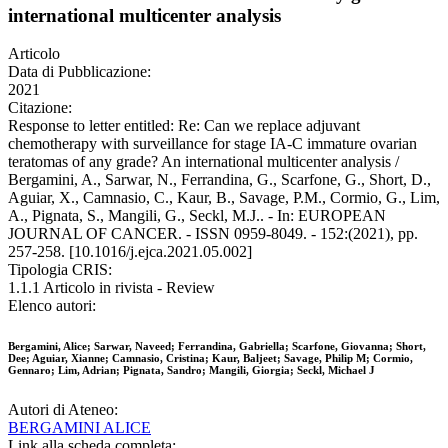
international multicenter analysis
Articolo
Data di Pubblicazione:
2021
Citazione:
Response to letter entitled: Re: Can we replace adjuvant
chemotherapy with surveillance for stage IA-C immature ovarian
teratomas of any grade? An international multicenter analysis /
Bergamini, A., Sarwar, N., Ferrandina, G., Scarfone, G., Short, D.,
Aguiar, X., Camnasio, C., Kaur, B., Savage, P.M., Cormio, G., Lim,
A., Pignata, S., Mangili, G., Seckl, M.J.. - In: EUROPEAN
JOURNAL OF CANCER. - ISSN 0959-8049. - 152:(2021), pp.
257-258. [10.1016/j.ejca.2021.05.002]
Tipologia CRIS:
1.1.1 Articolo in rivista - Review
Elenco autori:
Bergamini, Alice; Sarwar, Naveed; Ferrandina, Gabriella; Scarfone, Giovanna; Short,
Dee; Aguiar, Xianne; Camnasio, Cristina; Kaur, Baljeet; Savage, Philip M; Cormio,
Gennaro; Lim, Adrian; Pignata, Sandro; Mangili, Giorgia; Seckl, Michael J
Autori di Ateneo:
BERGAMINI ALICE
Link alla scheda completa: