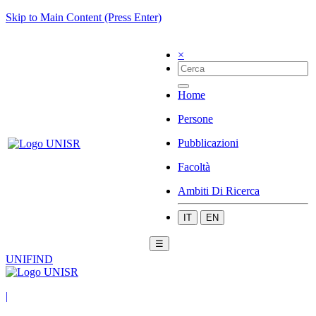
Skip to Main Content (Press Enter)
×
Home
Persone
Pubblicazioni
Facoltà
Ambiti Di Ricerca
IT
EN
☰
UNIFIND
|