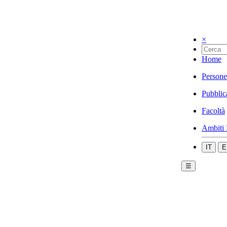
×
Home
Persone
Pubblic
Facoltà
Ambiti 
IT
E
☰