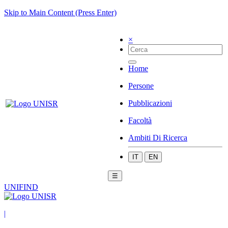
Skip to Main Content (Press Enter)
×
Home
Persone
Pubblicazioni
Facoltà
Ambiti Di Ricerca
IT
EN
☰
UNIFIND
|