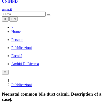
UNIFIND
unisr.it
IT
EN
×
Home
Persone
Pubblicazioni
Facoltà
Ambiti Di Ricerca
☰
Pubblicazioni
Neonatal common bile duct calculi. Description of a
case].