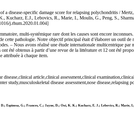
 disease-specific damage score for relapsing polychondritis / Mertz, P
., Kucharz, E.J., Lebovics, R., Marie, I., Moulis, G., Peng, S., Sharm
016/j.rhum.2020.01.004]
ammatoire, multi-systémique rare dont les causes sont encore inconnue
s de cette pathologie. Notre objectif principal était d’élaborer un outil
 – Nous avons réalisé une étude internationale multicentrique par mét
t été obtenus à partir d’une revue de la littérature et 12 ont été proposé
e attribuée à chaque item.
isease,clinical article,clinical assessment,clinical examination,clinica
nter study,musculoskeletal disease assessment,nose disease,relapsing p
D.; Espinosa, G.; Frances, C.; Jayne, D.; Ooi, K. K.; Kucharz, E. J.; Lebovics, R.; Marie, I.;