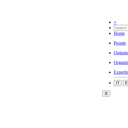
×
Home
People
Outputs
Organiz
Experti
IT
E
☰