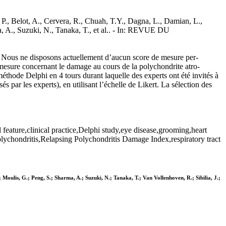
., Belot, A., Cervera, R., Chuah, T.Y., Dagna, L., Damian, L.,
a, A., Suzuki, N., Tanaka, T., et al.. - In: REVUE DU
s. Nous ne disposons actuellement d’aucun score de mesure per-
 de mesure concernant le damage au cours de la polychondrite atro-
hode Delphi en 4 tours durant laquelle des experts ont été invités à
s par les experts), en utilisant l’échelle de Likert. La sélection des
l feature,clinical practice,Delphi study,eye disease,grooming,heart
olychondritis,Relapsing Polychondritis Damage Index,respiratory tract
 Moulis, G.; Peng, S.; Sharma, A.; Suzuki, N.; Tanaka, T.; Van Vollenhoven, R.; Sibilia, J.;