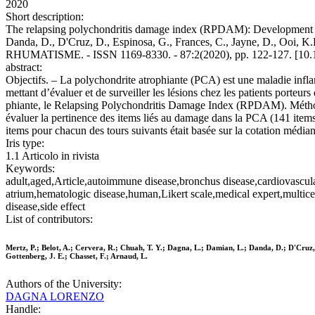
2020
Short description:
The relapsing polychondritis damage index (RPDAM): Development of a
Danda, D., D'Cruz, D., Espinosa, G., Frances, C., Jayne, D., Ooi, K.K
RHUMATISME. - ISSN 1169-8330. - 87:2(2020), pp. 122-127. [10.1
abstract:
Objectifs. – La polychondrite atrophiante (PCA) est une maladie infl
mettant d’évaluer et de surveiller les lésions chez les patients porteur
phiante, le Relapsing Polychondritis Damage Index (RPDAM). Méthodes.
évaluer la pertinence des items liés au damage dans la PCA (141 items on
items pour chacun des tours suivants était basée sur la cotation médian
Iris type:
1.1 Articolo in rivista
Keywords:
adult,aged,Article,autoimmune disease,bronchus disease,cardiovascular d
atrium,hematologic disease,human,Likert scale,medical expert,multice
disease,side effect
List of contributors:
Mertz, P.; Belot, A.; Cervera, R.; Chuah, T. Y.; Dagna, L.; Damian, L.; Danda, D.; D'Cruz, 
Gottenberg, J. E.; Chasset, F.; Arnaud, L.
Authors of the University:
DAGNA LORENZO
Handle: