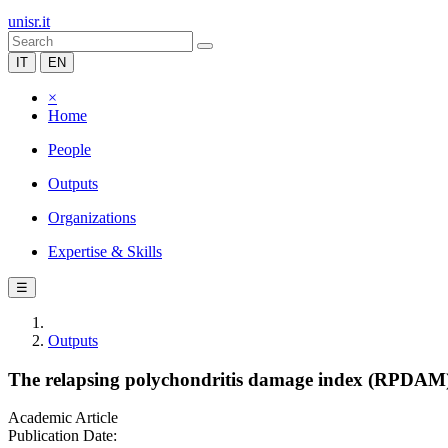
unisr.it
IT
EN
×
Home
People
Outputs
Organizations
Expertise & Skills
☰
Outputs
The relapsing polychondritis damage index (RPDAM): 
Academic Article
Publication Date: