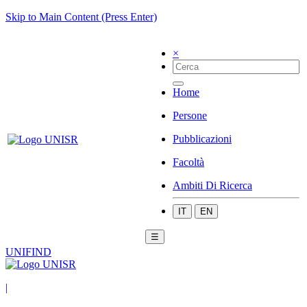
Skip to Main Content (Press Enter)
×
Home
Persone
Pubblicazioni
Facoltà
Ambiti Di Ricerca
IT
EN
☰
UNIFIND
|