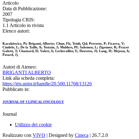
Articolo
Data di Pubblicazione:
2007
Tipologia CRIS:
1.1 Articolo in rivista
Elenco autori:
Karakiewicz, Pi; Briganti, Alberto; Chun, Fk; Trinh, Qd; Perrotte, P; Ficarra, V;
Cindolo, L; De la Taille, A; Tostain, J; Mulders, Pf; Salomon, L; Zigeuner, R; Prayer
Galetti, T; Chautard, D; Valeri, A; Lechevallier, E; Descotes, Jl; Lang, H; Mejean, A;
Patard, Jj
Autori di Ateneo:
BRIGANTI ALBERTO
Link alla scheda completa:
https://iris.unisr.it/handle/20.500.11768/13126
Pubblicato in:
JOURNAL OF CLINICAL ONCOLOGY
Journal
Utilizzo dei cookie
Realizzato con
VIVO
| Designed by
Cineca
| 26.7.2.0