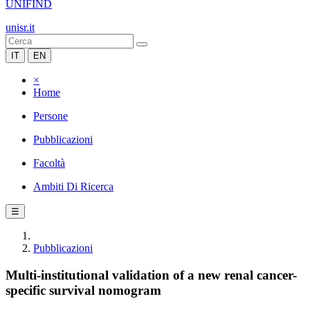
UNIFIND
unisr.it
IT
EN
×
Home
Persone
Pubblicazioni
Facoltà
Ambiti Di Ricerca
☰
Pubblicazioni
Multi-institutional validation of a new renal cancer-
specific survival nomogram