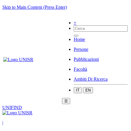
Skip to Main Content (Press Enter)
×
Home
Persone
Pubblicazioni
Facoltà
Ambiti Di Ricerca
IT
EN
☰
UNIFIND
|