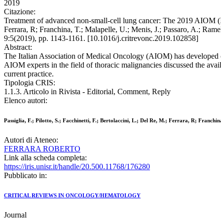
2019
Citazione:
Treatment of advanced non-small-cell lung cancer: The 2019 AIOM (Itali
Ferrara, R; Franchina, T.; Malapelle, U.; Menis, J.; Passaro, A.
9:5(2019), pp. 1143-1161. [10.1016/j.critrevonc.2019.102858]
Abstract:
The Italian Association of Medical Oncology (AIOM) has developed cli
AIOM experts in the field of thoracic malignancies discussed the avai
current practice.
Tipologia CRIS:
1.1.3. Articolo in Rivista - Editorial, Comment, Reply
Elenco autori:
Passiglia, F.; Pilotto, S.; Facchinetti, F.; Bertolaccini, L.; Del Re, M.; Ferrara, R; Franchina
Autori di Ateneo:
FERRARA ROBERTO
Link alla scheda completa:
https://iris.unisr.it/handle/20.500.11768/176280
Pubblicato in:
CRITICAL REVIEWS IN ONCOLOGY/HEMATOLOGY
Journal