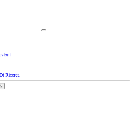
azioni
Di Ricerca
N