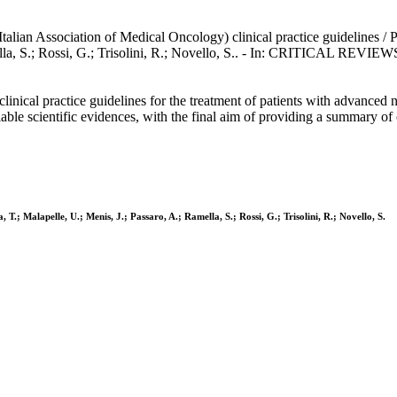
an Association of Medical Oncology) clinical practice guidelines / Passi
; Ramella, S.; Rossi, G.; Trisolini, R.; Novello, S.. - In: CRITI
nical practice guidelines for the treatment of patients with advanced 
lable scientific evidences, with the final aim of providing a summary o
, T.; Malapelle, U.; Menis, J.; Passaro, A.; Ramella, S.; Rossi, G.; Trisolini, R.; Novello, S.