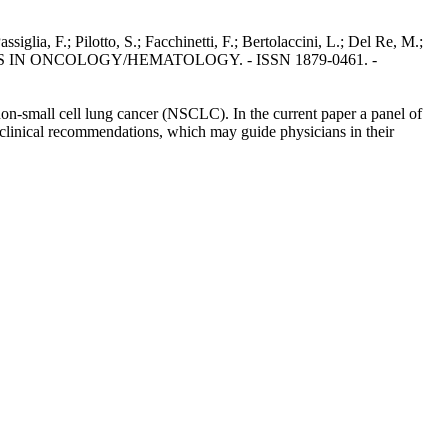
glia, F.; Pilotto, S.; Facchinetti, F.; Bertolaccini, L.; Del Re, M.;
CAL REVIEWS IN ONCOLOGY/HEMATOLOGY. - ISSN 1879-0461. -
non-small cell lung cancer (NSCLC). In the current paper a panel of
f clinical recommendations, which may guide physicians in their