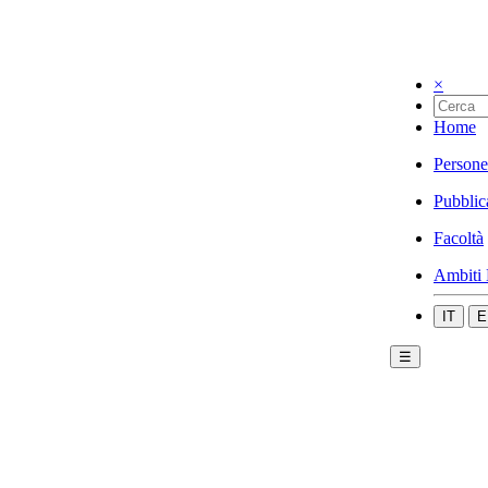
×
Home
Persone
Pubblic
Facoltà
Ambiti 
IT
E
☰