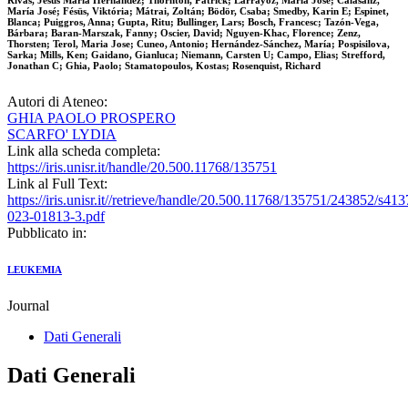
Rivas, Jesús María Hernández; Thornton, Patrick; Larráyoz, María José; Calasanz,
María José; Fésüs, Viktória; Mátrai, Zoltán; Bödör, Csaba; Smedby, Karin E; Espinet,
Blanca; Puiggros, Anna; Gupta, Ritu; Bullinger, Lars; Bosch, Francesc; Tazón-Vega,
Bárbara; Baran-Marszak, Fanny; Oscier, David; Nguyen-Khac, Florence; Zenz,
Thorsten; Terol, Maria Jose; Cuneo, Antonio; Hernández-Sánchez, María; Pospisilova,
Sarka; Mills, Ken; Gaidano, Gianluca; Niemann, Carsten U; Campo, Elias; Strefford,
Jonathan C; Ghia, Paolo; Stamatopoulos, Kostas; Rosenquist, Richard
Autori di Ateneo:
GHIA PAOLO PROSPERO
SCARFO' LYDIA
Link alla scheda completa:
https://iris.unisr.it/handle/20.500.11768/135751
Link al Full Text:
https://iris.unisr.it//retrieve/handle/20.500.11768/135751/243852/s413
023-01813-3.pdf
Pubblicato in:
LEUKEMIA
Journal
Dati Generali
Dati Generali