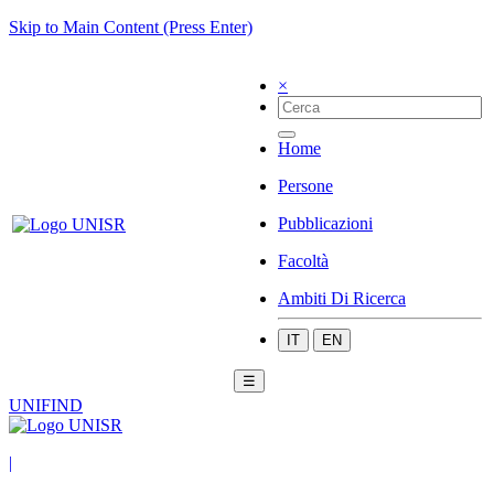
Skip to Main Content (Press Enter)
×
Home
Persone
Pubblicazioni
Facoltà
Ambiti Di Ricerca
IT
EN
☰
UNIFIND
|