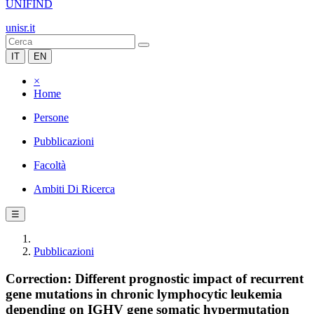
UNIFIND
unisr.it
IT
EN
×
Home
Persone
Pubblicazioni
Facoltà
Ambiti Di Ricerca
☰
Pubblicazioni
Correction: Different prognostic impact of recurrent
gene mutations in chronic lymphocytic leukemia
depending on IGHV gene somatic hypermutation