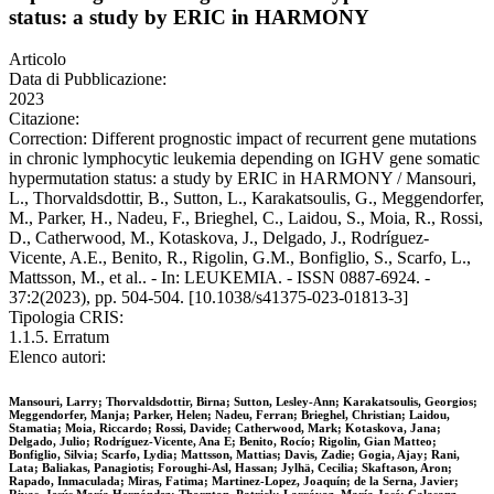
status: a study by ERIC in HARMONY
Articolo
Data di Pubblicazione:
2023
Citazione:
Correction: Different prognostic impact of recurrent gene mutations
in chronic lymphocytic leukemia depending on IGHV gene somatic
hypermutation status: a study by ERIC in HARMONY / Mansouri,
L., Thorvaldsdottir, B., Sutton, L., Karakatsoulis, G., Meggendorfer,
M., Parker, H., Nadeu, F., Brieghel, C., Laidou, S., Moia, R., Rossi,
D., Catherwood, M., Kotaskova, J., Delgado, J., Rodríguez-
Vicente, A.E., Benito, R., Rigolin, G.M., Bonfiglio, S., Scarfo, L.,
Mattsson, M., et al.. - In: LEUKEMIA. - ISSN 0887-6924. -
37:2(2023), pp. 504-504. [10.1038/s41375-023-01813-3]
Tipologia CRIS:
1.1.5. Erratum
Elenco autori:
Mansouri, Larry; Thorvaldsdottir, Birna; Sutton, Lesley-Ann; Karakatsoulis, Georgios;
Meggendorfer, Manja; Parker, Helen; Nadeu, Ferran; Brieghel, Christian; Laidou,
Stamatia; Moia, Riccardo; Rossi, Davide; Catherwood, Mark; Kotaskova, Jana;
Delgado, Julio; Rodríguez-Vicente, Ana E; Benito, Rocío; Rigolin, Gian Matteo;
Bonfiglio, Silvia; Scarfo, Lydia; Mattsson, Mattias; Davis, Zadie; Gogia, Ajay; Rani,
Lata; Baliakas, Panagiotis; Foroughi-Asl, Hassan; Jylhä, Cecilia; Skaftason, Aron;
Rapado, Inmaculada; Miras, Fatima; Martinez-Lopez, Joaquín; de la Serna, Javier;