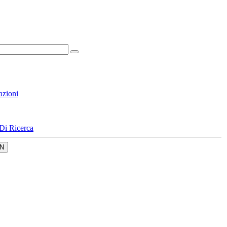
azioni
Di Ricerca
N