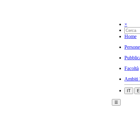
×
Home
Persone
Pubblic
Facoltà
Ambiti 
IT
E
☰