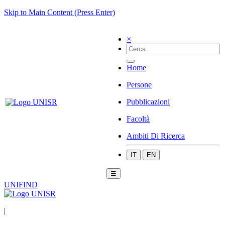
Skip to Main Content (Press Enter)
×
Home
Persone
Pubblicazioni
Facoltà
Ambiti Di Ricerca
IT
EN
☰
UNIFIND
|