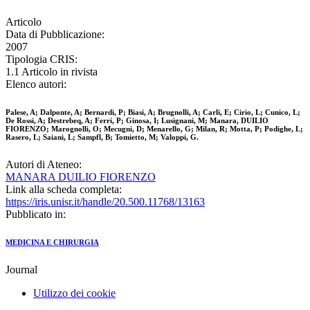
Articolo
Data di Pubblicazione:
2007
Tipologia CRIS:
1.1 Articolo in rivista
Elenco autori:
Palese, A; Dalponte, A; Bernardi, P; Biasi, A; Brugnolli, A; Carli, E; Cirio, L; Cunico, L;
De Rossi, A; Destrebeq, A; Ferri, P; Ginosa, I; Lusignani, M; Manara, DUILIO
FIORENZO; Marognolli, O; Mecugni, D; Menarello, G; Milan, R; Motta, P; Podighe, L;
Rasero, L; Saiani, L; Sampfl, B; Tomietto, M; Valoppi, G.
Autori di Ateneo:
MANARA DUILIO FIORENZO
Link alla scheda completa:
https://iris.unisr.it/handle/20.500.11768/13163
Pubblicato in:
MEDICINA E CHIRURGIA
Journal
Utilizzo dei cookie