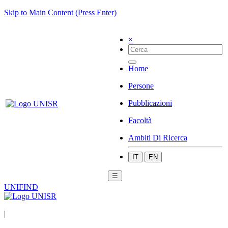
Skip to Main Content (Press Enter)
×
Home
Persone
Pubblicazioni
Facoltà
Ambiti Di Ricerca
IT
EN
☰
UNIFIND
|