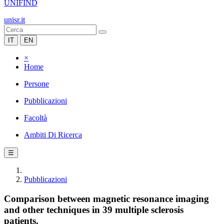
UNIFIND
unisr.it
IT
EN
×
Home
Persone
Pubblicazioni
Facoltà
Ambiti Di Ricerca
☰
Pubblicazioni
Comparison between magnetic resonance imaging
and other techniques in 39 multiple sclerosis
patients.