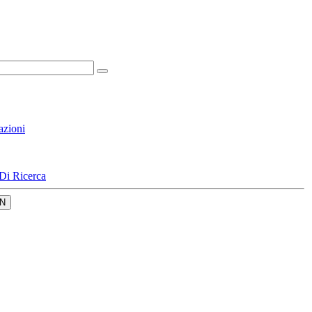
azioni
Di Ricerca
N