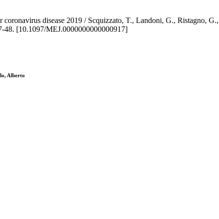
d for coronavirus disease 2019 / Scquizzato, T., Landoni, G., Ristagn
-48. [10.1097/MEJ.0000000000000917]
lo, Alberto