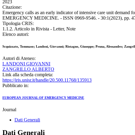
2023
Citazione:
Emergency calls as an early indicator of intensive care unit deman
EMERGENCY MEDICINE. - ISSN 0969-9546. - 30:1(2023), pp. 47
Tipologia CRIS:
1.1.2. Articolo in Rivista - Letter, Note
Elenco autori:
Scquizzato, Tommaso; Landoni, Giovanni; Ristagno, Giuseppe; Pruna, Alessandro; Zangril
Autori di Ateneo:
LANDONI GIOVANNI
ZANGRILLO ALBERTO
Link alla scheda completa:
https://iris.unisr.it/handle/20.500.11768/135913
Pubblicato in:
EUROPEAN JOURNAL OF EMERGENCY MEDICINE
Journal
Dati Generali
Dati Generali