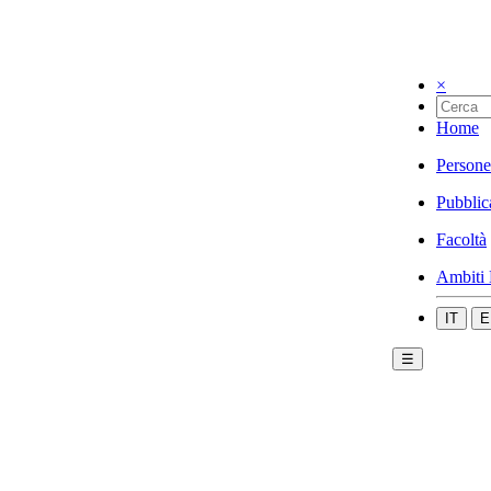
×
Home
Persone
Pubblic
Facoltà
Ambiti 
IT
E
☰