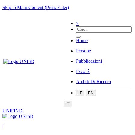
Skip to Main Content (Press Enter)
×
Home
Persone
Pubblicazioni
Facoltà
Ambiti Di Ricerca
IT
EN
☰
UNIFIND
|