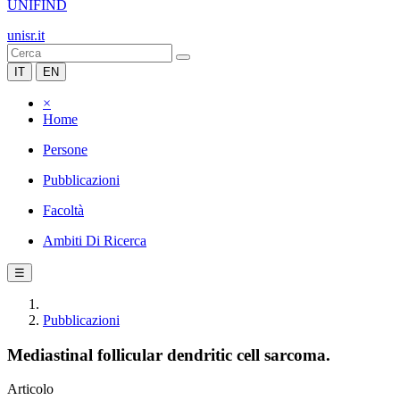
UNIFIND
unisr.it
IT
EN
×
Home
Persone
Pubblicazioni
Facoltà
Ambiti Di Ricerca
☰
Pubblicazioni
Mediastinal follicular dendritic cell sarcoma.
Articolo