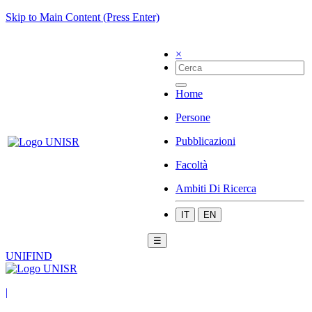
Skip to Main Content (Press Enter)
×
Home
Persone
Pubblicazioni
Facoltà
Ambiti Di Ricerca
IT
EN
☰
UNIFIND
|