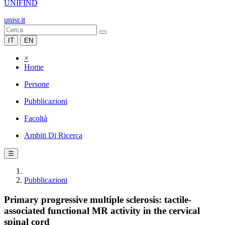
UNIFIND
unisr.it
IT
EN
×
Home
Persone
Pubblicazioni
Facoltà
Ambiti Di Ricerca
☰
Pubblicazioni
Primary progressive multiple sclerosis: tactile-
associated functional MR activity in the cervical
spinal cord