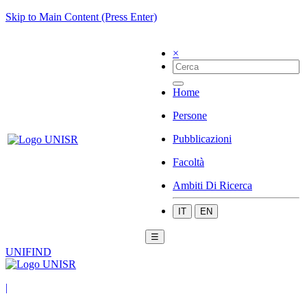
Skip to Main Content (Press Enter)
×
Home
Persone
Pubblicazioni
Facoltà
Ambiti Di Ricerca
IT
EN
☰
UNIFIND
|