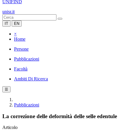
UNIFIND
unisr.it
IT
EN
×
Home
Persone
Pubblicazioni
Facoltà
Ambiti Di Ricerca
☰
Pubblicazioni
La correzione delle deformità delle selle edentule
Articolo