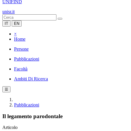
UNIFIND
unisr.it
IT
EN
×
Home
Persone
Pubblicazioni
Facoltà
Ambiti Di Ricerca
☰
Pubblicazioni
Il legamento parodontale
Articolo