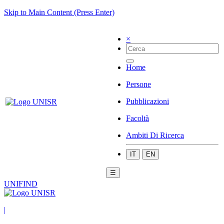
Skip to Main Content (Press Enter)
×
Home
Persone
Pubblicazioni
Facoltà
Ambiti Di Ricerca
IT
EN
☰
UNIFIND
|