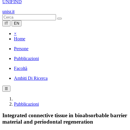
UNIFIND
unisr.it
IT
EN
×
Home
Persone
Pubblicazioni
Facoltà
Ambiti Di Ricerca
☰
Pubblicazioni
Integrated connective tissue in bioabsorbable barrier
material and periodontal regeneration