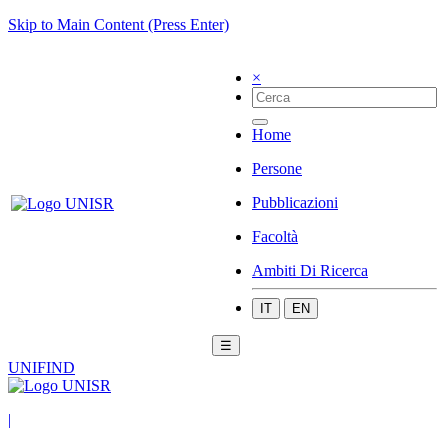
Skip to Main Content (Press Enter)
×
Home
Persone
Pubblicazioni
Facoltà
Ambiti Di Ricerca
IT
EN
☰
UNIFIND
|