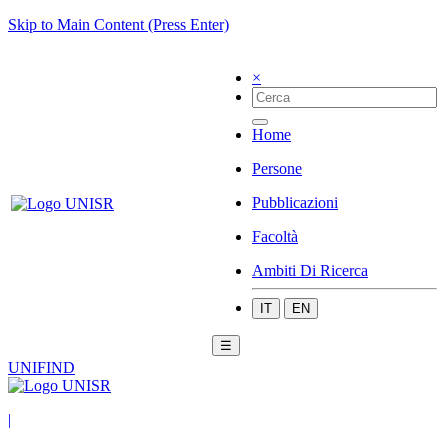
Skip to Main Content (Press Enter)
×
Home
Persone
Pubblicazioni
Facoltà
Ambiti Di Ricerca
IT
EN
☰
UNIFIND
|