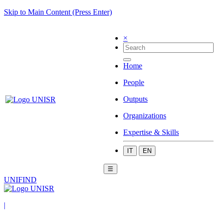
Skip to Main Content (Press Enter)
×
Home
People
Outputs
Organizations
Expertise & Skills
IT
EN
☰
UNIFIND
|