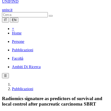
UNIFIND
unisr.it
IT
EN
×
Home
Persone
Pubblicazioni
Facoltà
Ambiti Di Ricerca
☰
Pubblicazioni
Radiomics signature as predictors of survival and
local control after pancreatic carcinoma SBRT