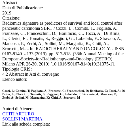
Abstract
Data di Pubblicazione:
2019
Citazione:
Radiomics signature as predictors of survival and local control after
pancreatic carcinoma SBRT / Cozzi, L., Comito, T., Fogliata, A.,
Franzese, C., Franceschini, D., Bonifacio, C., Tozzi, A., Di Brina,
L., Clerici, E., Tomatis, S., Reggiori, G., Lobefalo, F., Stravato, A.,
Mancosu, P., Zerbi, A., Sollini, M., Margarita, K., Chiti, A.,
Scorsetti, M.. - In: RADIOTHERAPY AND ONCOLOGY. - ISSN
0167-8140. - 133:(2019), pp. 517-518. (38th Annual Meeting of the
European-Society-for-Radiotherapy-and-Oncology (ESTRO)
Milano APR 26-30, 2019) [10.1016/S0167-8140(19)31375-1].
Tipologia CRIS:
4.2 Abstract in Atti di convegno
Elenco autori:
Cozzi, L; Comito, T; Fogliata, A; Franzese, C; Franceschini, D; Bonifacio, C; Tozzi, A; Di
Brina, L; Clerici, E; Tomatis, S; Reggiori, G; Lobefalo, F; Stravato, A; Mancosu, P;
Zerbi, A; Sollini, M; Margarita, K; Chiti, A; Scorsetti, M
Autori di Ateneo:
CHITI ARTURO
SOLLINI MARTINA
Link alla scheda completa: