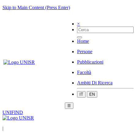
Skip to Main Content (Press Enter)
×
Home
Persone
Pubblicazioni
Facoltà
Ambiti Di Ricerca
IT
EN
☰
UNIFIND
|