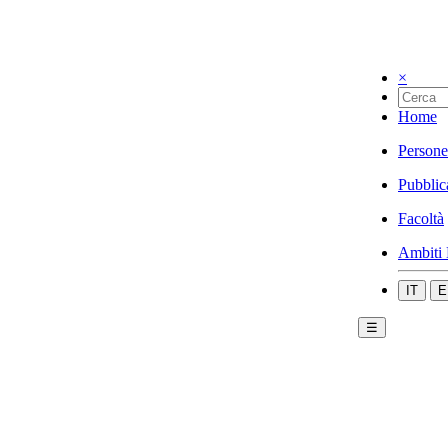
×
Home
Persone
Pubblic
Facoltà
Ambiti 
IT
E
☰