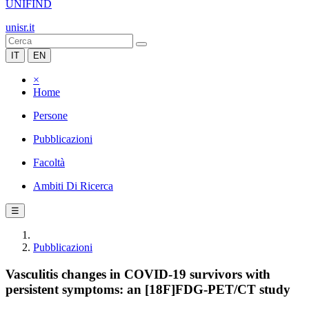
UNIFIND
unisr.it
IT
EN
×
Home
Persone
Pubblicazioni
Facoltà
Ambiti Di Ricerca
☰
Pubblicazioni
Vasculitis changes in COVID-19 survivors with
persistent symptoms: an [18F]FDG-PET/CT study