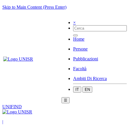
Skip to Main Content (Press Enter)
×
Home
Persone
Pubblicazioni
Facoltà
Ambiti Di Ricerca
IT
EN
☰
UNIFIND
|