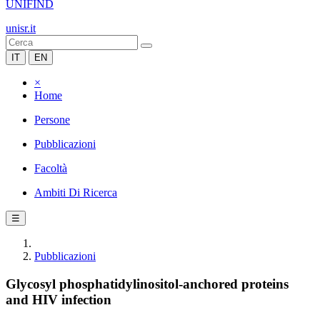
UNIFIND
unisr.it
IT
EN
×
Home
Persone
Pubblicazioni
Facoltà
Ambiti Di Ricerca
☰
Pubblicazioni
Glycosyl phosphatidylinositol-anchored proteins
and HIV infection