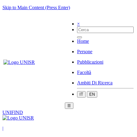
Skip to Main Content (Press Enter)
×
Home
Persone
Pubblicazioni
Facoltà
Ambiti Di Ricerca
IT
EN
☰
UNIFIND
|