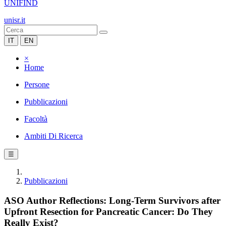
UNIFIND
unisr.it
IT
EN
×
Home
Persone
Pubblicazioni
Facoltà
Ambiti Di Ricerca
☰
Pubblicazioni
ASO Author Reflections: Long-Term Survivors after
Upfront Resection for Pancreatic Cancer: Do They
Really Exist?