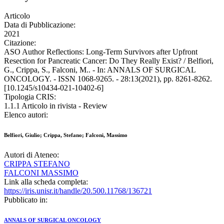
Articolo
Data di Pubblicazione:
2021
Citazione:
ASO Author Reflections: Long-Term Survivors after Upfront
Resection for Pancreatic Cancer: Do They Really Exist? / Belfiori,
G., Crippa, S., Falconi, M.. - In: ANNALS OF SURGICAL
ONCOLOGY. - ISSN 1068-9265. - 28:13(2021), pp. 8261-8262.
[10.1245/s10434-021-10402-6]
Tipologia CRIS:
1.1.1 Articolo in rivista - Review
Elenco autori:
Belfiori, Giulio; Crippa, Stefano; Falconi, Massimo
Autori di Ateneo:
CRIPPA STEFANO
FALCONI MASSIMO
Link alla scheda completa:
https://iris.unisr.it/handle/20.500.11768/136721
Pubblicato in:
ANNALS OF SURGICAL ONCOLOGY