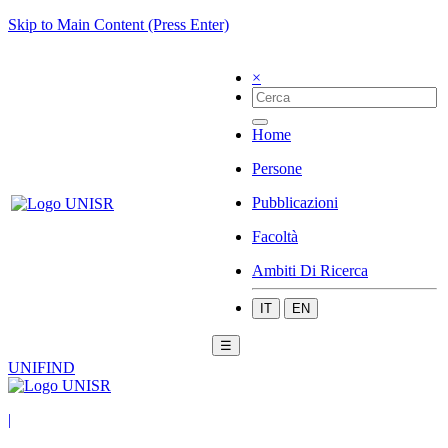
Skip to Main Content (Press Enter)
×
Home
Persone
Pubblicazioni
Facoltà
Ambiti Di Ricerca
IT
EN
☰
UNIFIND
|