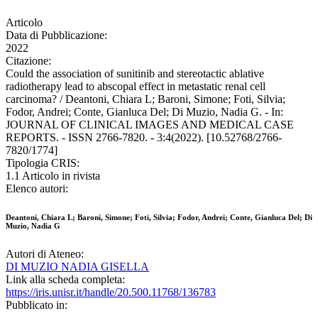
Articolo
Data di Pubblicazione:
2022
Citazione:
Could the association of sunitinib and stereotactic ablative
radiotherapy lead to abscopal effect in metastatic renal cell
carcinoma? / Deantoni, Chiara L; Baroni, Simone; Foti, Silvia;
Fodor, Andrei; Conte, Gianluca Del; Di Muzio, Nadia G. - In:
JOURNAL OF CLINICAL IMAGES AND MEDICAL CASE
REPORTS. - ISSN 2766-7820. - 3:4(2022). [10.52768/2766-
7820/1774]
Tipologia CRIS:
1.1 Articolo in rivista
Elenco autori:
Deantoni, Chiara L; Baroni, Simone; Foti, Silvia; Fodor, Andrei; Conte, Gianluca Del; Di
Muzio, Nadia G
Autori di Ateneo:
DI MUZIO NADIA GISELLA
Link alla scheda completa:
https://iris.unisr.it/handle/20.500.11768/136783
Pubblicato in: