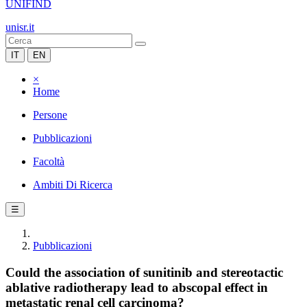
UNIFIND
unisr.it
IT
EN
×
Home
Persone
Pubblicazioni
Facoltà
Ambiti Di Ricerca
☰
Pubblicazioni
Could the association of sunitinib and stereotactic
ablative radiotherapy lead to abscopal effect in
metastatic renal cell carcinoma?