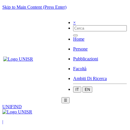
Skip to Main Content (Press Enter)
×
Home
Persone
Pubblicazioni
Facoltà
Ambiti Di Ricerca
IT
EN
☰
UNIFIND
|