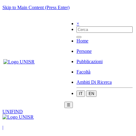
Skip to Main Content (Press Enter)
×
Home
Persone
Pubblicazioni
Facoltà
Ambiti Di Ricerca
IT
EN
☰
UNIFIND
|