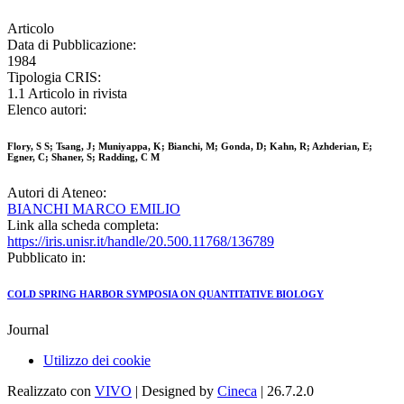
Articolo
Data di Pubblicazione:
1984
Tipologia CRIS:
1.1 Articolo in rivista
Elenco autori:
Flory, S S; Tsang, J; Muniyappa, K; Bianchi, M; Gonda, D; Kahn, R; Azhderian, E;
Egner, C; Shaner, S; Radding, C M
Autori di Ateneo:
BIANCHI MARCO EMILIO
Link alla scheda completa:
https://iris.unisr.it/handle/20.500.11768/136789
Pubblicato in:
COLD SPRING HARBOR SYMPOSIA ON QUANTITATIVE BIOLOGY
Journal
Utilizzo dei cookie
Realizzato con
VIVO
| Designed by
Cineca
| 26.7.2.0