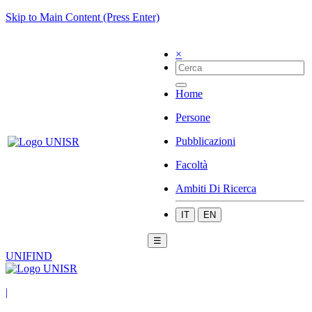
Skip to Main Content (Press Enter)
×
Home
Persone
Pubblicazioni
Facoltà
Ambiti Di Ricerca
IT
EN
☰
UNIFIND
|